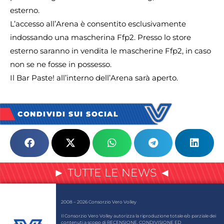
esterno.
L’accesso all’Arena è consentito esclusivamente
indossando una mascherina Ffp2. Presso lo store
esterno saranno in vendita le mascherine Ffp2, in caso
non se ne fosse in possesso.
Il Bar Paste! all’interno dell’Arena sarà aperto.
CONDIVIDI SUI SOCIAL
► TUTTE LE NEWS ◄
2008 – 2026 Consorzio Vero Volley
Il Consorzio Vero Volley autorizza la riproduzione totale e/o parziale dei
contenuti a scopo di RECENSIONE, CONDIVISIONE ED