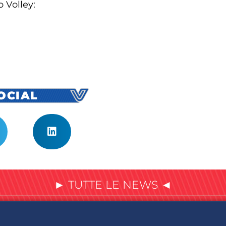
o Volley:
SOCIAL
► TUTTE LE NEWS ◄