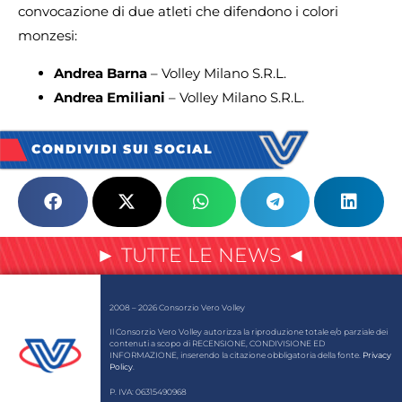
convocazione di due atleti che difendono i colori
monzesi:
Andrea Barna
– Volley Milano S.R.L.
Andrea Emiliani
– Volley Milano S.R.L.
CONDIVIDI SUI SOCIAL
► TUTTE LE NEWS ◄
2008 – 2026 Consorzio Vero Volley
Il Consorzio Vero Volley autorizza la riproduzione totale e/o parziale dei
contenuti a scopo di RECENSIONE, CONDIVISIONE ED
INFORMAZIONE, inserendo la citazione obbligatoria della fonte.
Privacy
Policy
.
P. IVA: 06315490968