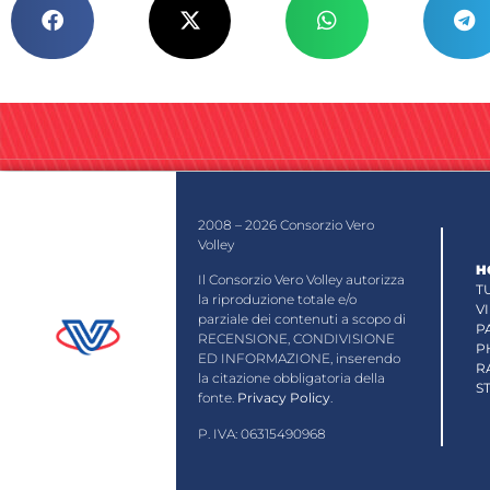
2008 – 2026 Consorzio Vero
Volley
H
Il Consorzio Vero Volley autorizza
T
la riproduzione totale e/o
V
parziale dei contenuti a scopo di
P
RECENSIONE, CONDIVISIONE
P
ED INFORMAZIONE, inserendo
R
la citazione obbligatoria della
S
fonte.
Privacy Policy
.
P. IVA: 06315490968