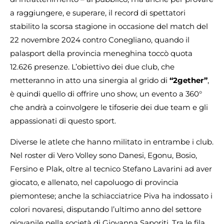
a raggiungere, e superare, il record di spettatori
stabilito la scorsa stagione in occasione del match del
22 novembre 2024 contro Conegliano, quando il
palasport della provincia meneghina toccò quota
12.626 presenze. L’obiettivo dei due club, che
metteranno in atto una sinergia al grido di
“2gether”
,
è quindi quello di offrire uno show, un evento a 360°
che andrà a coinvolgere le tifoserie dei due team e gli
appassionati di questo sport.
Diverse le atlete che hanno militato in entrambe i club.
Nel roster di Vero Volley sono Danesi, Egonu, Bosio,
Fersino e Plak, oltre al tecnico Stefano Lavarini ad aver
giocato, e allenato, nel capoluogo di provincia
piemontese; anche la schiacciatrice Piva ha indossato i
colori novaresi, disputando l’ultimo anno del settore
giovanile nella società di Giovanna Saporiti. Tra le fila