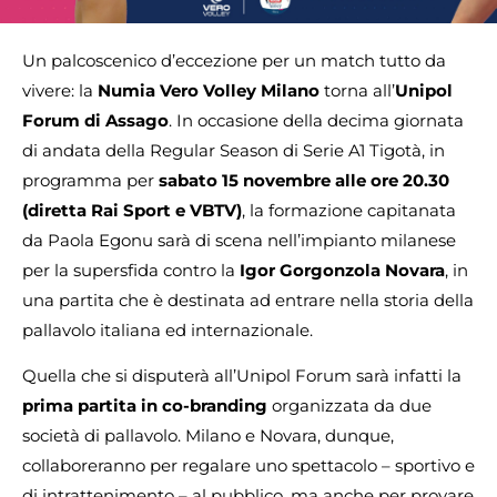
Un palcoscenico d’eccezione per un match tutto da
vivere: la
Numia Vero Volley Milano
torna all’
Unipol
Forum di Assago
. In occasione della decima giornata
di andata della Regular Season di Serie A1 Tigotà, in
programma per
sabato 15 novembre alle ore 20.30
(diretta Rai Sport e VBTV)
, la formazione capitanata
da Paola Egonu sarà di scena nell’impianto milanese
per la supersfida contro la
Igor Gorgonzola Novara
, in
una partita che è destinata ad entrare nella storia della
pallavolo italiana ed internazionale.
Quella che si disputerà all’Unipol Forum sarà infatti la
prima partita in co-branding
organizzata da due
società di pallavolo. Milano e Novara, dunque,
collaboreranno per regalare uno spettacolo – sportivo e
di intrattenimento – al pubblico, ma anche per provare