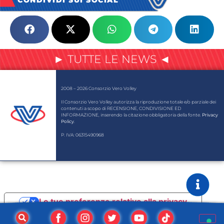
CONDIVIDI SUI SOCIAL
► TUTTE LE NEWS ◄
2008 – 2026 Consorzio Vero Volley
Il Consorzio Vero Volley autorizza la riproduzione totale e/o parziale dei
contenuti a scopo di RECENSIONE, CONDIVISIONE ED
INFORMAZIONE, inserendo la citazione obbligatoria della fonte.
Privacy
Policy
.
P. IVA: 06315490968
Le tue preferenze relative alla privacy
Informativa sulla raccolta