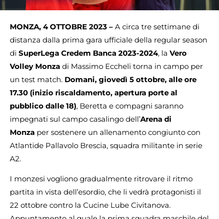
MONZA, 4 OTTOBRE 2023 –
A circa tre settimane di
distanza dalla prima gara ufficiale della regular season
di
SuperLega Credem Banca 2023-2024
, la
Vero
Volley Monza
di Massimo Eccheli torna in campo per
un test match.
Domani, giovedì 5 ottobre, alle ore
17.30 (inizio riscaldamento, apertura porte al
pubblico dalle 18)
, Beretta e compagni saranno
impegnati sul campo casalingo dell’
Arena di
Monza
per sostenere un allenamento congiunto con
Atlantide Pallavolo Brescia, squadra militante in serie
A2.
I monzesi vogliono gradualmente ritrovare il ritmo
partita in vista dell’esordio, che li vedrà protagonisti il
22 ottobre contro la Cucine Lube Civitanova.
Appuntamento al quale la prima squadra maschile del