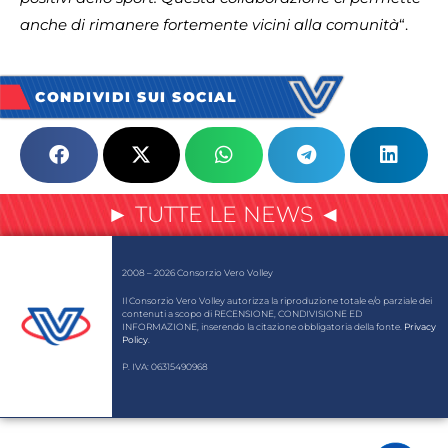
anche di rimanere fortemente vicini alla comunità
“.
CONDIVIDI SUI SOCIAL
► TUTTE LE NEWS ◄
2008 – 2026 Consorzio Vero Volley
Il Consorzio Vero Volley autorizza la riproduzione totale e/o parziale dei
contenuti a scopo di RECENSIONE, CONDIVISIONE ED
INFORMAZIONE, inserendo la citazione obbligatoria della fonte.
Privacy
Policy
.
P. IVA: 06315490968