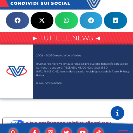
CONDIVIDI SUI SOCIAL
► TUTTE LE NEWS ◄
2008 – 2026 Consorzio Vero Volley
Il Consorzio Vero Volley autorizza la riproduzione totale e/o parziale dei
contenuti a scopo di RECENSIONE, CONDIVISIONE ED
INFORMAZIONE, inserendo la citazione obbligatoria della fonte.
Privacy
Policy
.
P. IVA: 06315490968
Le tue preferenze relative alla privacy
Informativa sulla raccolta