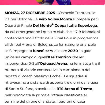
MONZA, 27 DICEMBRE 2025 –
Ostacolo Trento sulla
via per Bologna. La
Vero Volley Monza
si prepara per i
®
Quarti di Finale
Del Monte
Coppa Italia SuperLega
,
da cui emergeranno i quattro club che il 7-8 febbraio si
contenderanno il titolo nella Final Four in programma
all’Unipol Arena di Bologna. La formazione brianzola
sarà impegnata
lunedì sera
, alle ore
20:30
, in gara
unica sul campo di quell’
Itas Trentino
che ieri,
imponendosi 0-3 all’
Opiquad Arena
, ha fermato a tre il
numero di vittorie consecutive in campionato dei
ragazzi di coach Massimo Eccheli. Le squadre si
ritroveranno a distanza di appena tre giorni dalla gara
di Santo Stefano, stavolta alla
BTS Arena di Trento
,
nell’incrocio tra la prima e l’ottava classificata al
termine del girone di andata. I padroni di casa