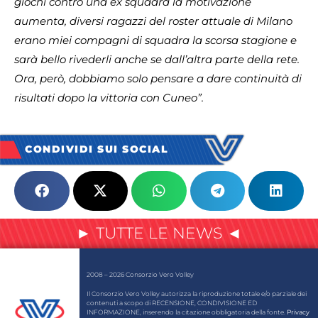
giochi contro una ex squadra la motivazione
aumenta, diversi ragazzi del roster attuale di Milano
erano miei compagni di squadra la scorsa stagione e
sarà bello rivederli anche se dall’altra parte della rete.
Ora, però, dobbiamo solo pensare a dare continuità di
risultati dopo la vittoria con Cuneo”.
CONDIVIDI SUI SOCIAL
► TUTTE LE NEWS ◄
2008 – 2026 Consorzio Vero Volley
Il Consorzio Vero Volley autorizza la riproduzione totale e/o parziale dei
contenuti a scopo di RECENSIONE, CONDIVISIONE ED
INFORMAZIONE, inserendo la citazione obbligatoria della fonte.
Privacy