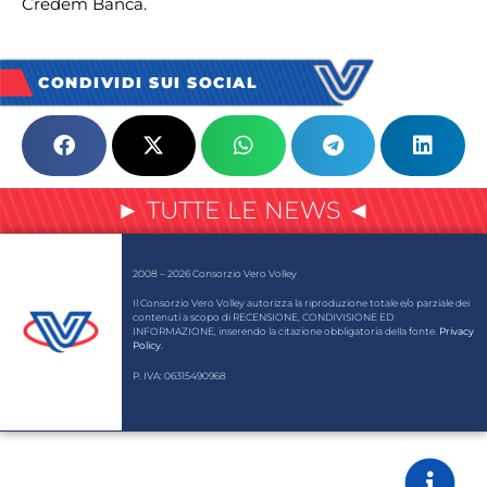
Credem Banca.
CONDIVIDI SUI SOCIAL
► TUTTE LE NEWS ◄
2008 – 2026 Consorzio Vero Volley
Il Consorzio Vero Volley autorizza la riproduzione totale e/o parziale dei
contenuti a scopo di RECENSIONE, CONDIVISIONE ED
INFORMAZIONE, inserendo la citazione obbligatoria della fonte.
Privacy
Policy
.
P. IVA: 06315490968