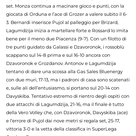
set. Monza continua a macinare gioco e punti, con la
giocata di Orduna e l’ace di Grozer a valere subito il 6-
3. Bernardi inserisce Pujol al palleggio per Brizard,
Lagumdzija inizia a martellare forte e Rossard lo imita
bene per il meno due Piacenza (9-7). Con un filotto di
tre punti guidato da Galassi e Dzavoronok, i rossoblù
scappano sul 14-8 prima e sul 16-10 ancora con
Dzavoronok e Grozdanov. Antonov e Lagumdzija
tentano di dare una scossa alla Gas Sales Bluenergy
con due muri, 17-13, ma i padroni di casa sono scatenati
e, sulle ali dell’entusiasmo, si portano sul 20-14 con
Davyskiba. Tentativo estremo di rientro degli ospiti con
due attacchi di Lagumdzija, 21-16, ma il finale è tutto
della Vero Volley che, con Dzavoronok, Davyskiba (ace)
e l’errore di Pujol dai nove metri si regala set, 25-17,
vittoria 3-0 e la vetta della classifica in SuperLega