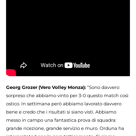
Georg Grozer (Vero Volley Monza):
“Sono davvero
sorpreso che abbiamo vinto per 3-0 questo match così
ostico. In settimana però abbiamo lavorato davvero
bene e credo che i risultati si siano visti. Abbiamo
messo in campo una fantastica prova di squadra:
grande ricezione, grande servizio e muro. Orduna ha