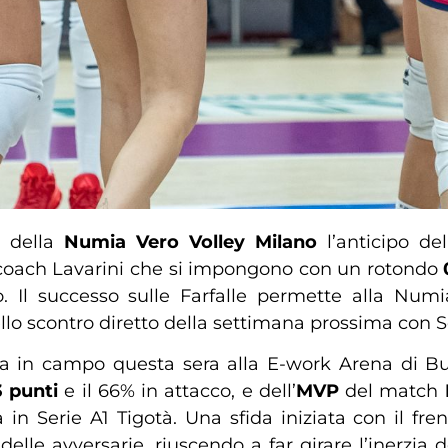
 della
Numia Vero Volley Milano
l’anticipo de
di coach Lavarini che si impongono con un rotondo
. Il successo sulle Farfalle permette alla Num
llo scontro diretto della settimana prossima con S
a in campo questa sera alla E-work Arena di Bust
3 punti
e il 66% in attacco, e dell’
MVP
del match
 in Serie A1 Tigotà. Una sfida iniziata con il fr
delle avversarie, riuscendo a far girare l’inerzia d