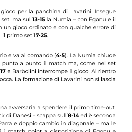
gioco per la panchina di Lavarini. Insegue
l set, ma sul
13-15
la Numia – con Egonu e il
n un gioco ordinato e con qualche errore di
 il primo set
17-25
.
ario e va al comando (
4-5
). La Numia chiude
de punto a punto il match ma, come nel set
-17
e Barbolini interrompe il gioco. Al rientro
occa. La formazione di Lavarini non si lascia
ina avversaria a spendere il primo time-out.
k di Danesi – scappa sull’
8-14
ed è seconda
 Parra e doppio cambio in diagonale – ma le
ti i match point a disposizione di Egonu e