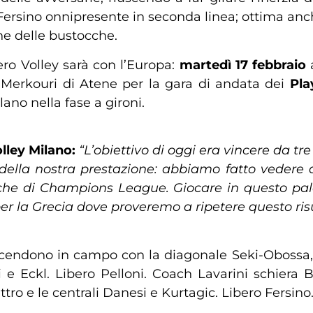
Fersino onnipresente in seconda linea; ottima anc
one delle bustocche.
o Volley sarà con l’Europa:
martedì 17 febbraio
Merkouri di Atene per la gara di andata dei
Pla
lano nella fase a gironi.
lley Milano:
“L’obiettivo di oggi era vincere da tr
lla nostra prestazione: abbiamo fatto vedere de
o che di Champions League. Giocare in questo p
r la Grecia dove proveremo a ripetere questo risu
cendono in campo con la diagonale Seki-Obossa, le
e Eckl. Libero Pelloni. Coach Lavarini schiera 
tro e le centrali Danesi e Kurtagic. Libero Fersino