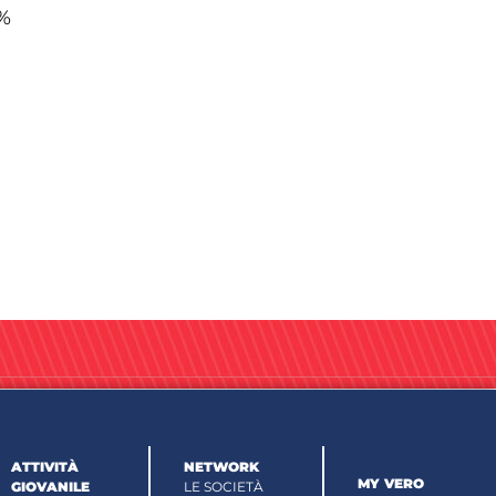
7%
ATTIVITÀ
NETWORK
MY VERO
GIOVANILE
LE SOCIETÀ