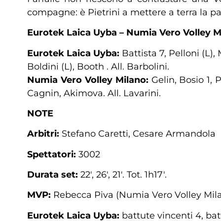
compagne: è Pietrini a mettere a terra la pal
Eurotek Laica Uyba – Numia Vero Volley Mil
Eurotek Laica Uyba:
Battista 7, Pelloni (L),
Boldini (L), Booth . All. Barbolini.
Numia Vero Volley Milano:
Gelin, Bosio 1, P
Cagnin, Akimova. All. Lavarini.
NOTE
Arbitri:
Stefano Caretti, Cesare Armandola
Spettatori:
3002
Durata set:
22′, 26′, 21′. Tot. 1h17′.
MVP:
Rebecca Piva (Numia Vero Volley Mil
Eurotek Laica Uyba:
battute vincenti 4, batt