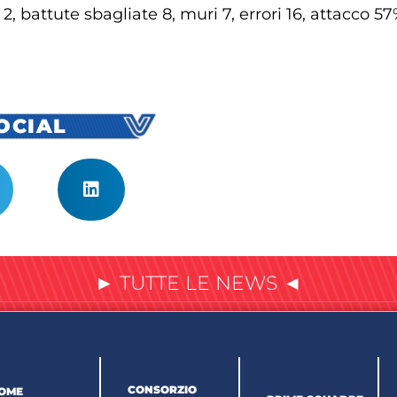
2, battute sbagliate 8, muri 7, errori 16, attacco 5
SOCIAL
► TUTTE LE NEWS ◄
CONSORZIO
OME