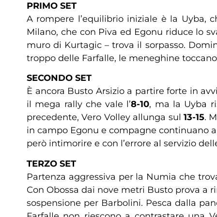
PRIMO SET
A rompere l’equilibrio iniziale è la Uyba, 
Milano, che con Piva ed Egonu riduce lo sv
muro di Kurtagic – trova il sorpasso. Domi
troppo delle Farfalle, le meneghine toccan
SECONDO SET
È ancora Busto Arsizio a partire forte in avvi
il mega rally che vale l’
8-10
, ma la Uyba r
precedente, Vero Volley allunga sul
13-15
. 
in campo Egonu e compagne continuano a 
però intimorire e con l’errore al servizio de
TERZO SET
Partenza aggressiva per la Numia che trova
Con Obossa dai nove metri Busto prova a rim
sospensione per Barbolini. Pesca dalla pan
Farfalle non riescono a contrastare una V