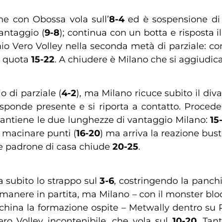
che con Obossa vola sull’
8-4
ed è sospensione di 
antaggio (
9-8
); continua con un botta e risposta i
nio Vero Volley nella seconda metà di parziale: co
o quota
15-22
. A chiudere è Milano che si aggiudica
o di parziale (
4-2
), ma Milano ricuce subito il div
isponde presente e si riporta a contatto. Proce
Mantiene le due lunghezze di vantaggio Milano:
15
macinare punti (
16-20
) ma arriva la reazione bust
lle padrone di casa chiude
20-25
.
 subito lo strappo sul
3-6
, costringendo la panch
anere in partita, ma Milano – con il monster bloc
china la formazione ospite – Metwally dentro su
ero Volley incontenibile, che vola sul
10-20
. Tan