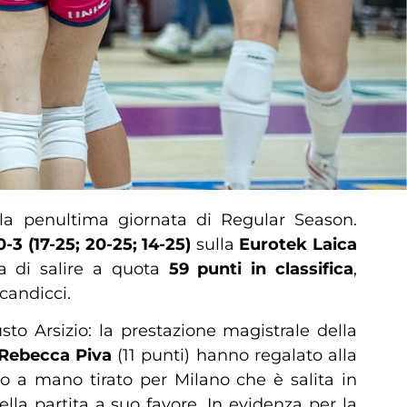
lla penultima giornata di Regular Season.
0-3 (17-25; 20-25; 14-25)
sulla
Eurotek Laica
ia di salire a quota
59 punti in classifica
,
candicci.
o Arsizio: la prestazione magistrale della
Rebecca Piva
(11 punti) hanno regalato alla
eno a mano tirato per Milano che è salita in
ella partita a suo favore. In evidenza per la