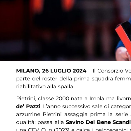
MILANO, 26 LUGLIO 2024
– Il Consorzio Ver
parte del roster della prima squadra femm
riabilitativo alla spalla.
Pietrini, classe 2000 nata a Imola ma livorne
de’ Pazzi
. L’anno successivo sale di catego
azzurrine Pietrini assaggia prima la serie 
qualità: passa alla
Savino Del Bene Scandi
una CEV Cup (2023) e calca i palcoscenici p