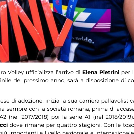
o Volley ufficializza l’arrivo di
Elena Pietrini
per l
inile del prossimo anno, sarà a disposizione di 
se di adozione, inizia la sua carriera pallavolisti
ria sempre con la società romana, prima di accasa
A2 (nel 2017/2018) poi la serie A1 (nel 2018/2019)
cci
dove rimane per quattro stagioni. Con le tos
iù importanti a livello nazionale e internazionale