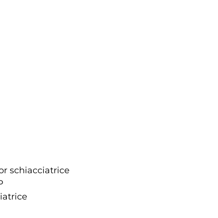
r schiacciatrice
P
iatrice