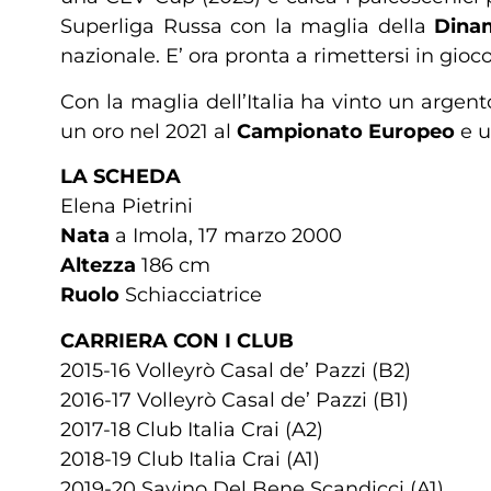
Superliga Russa con la maglia della
Dina
nazionale. E’ ora pronta a rimettersi in gioco
Con la maglia dell’Italia ha vinto un argen
un oro nel 2021 al
Campionato Europeo
e u
LA SCHEDA
Elena Pietrini
Nata
a Imola, 17 marzo 2000
Altezza
186 cm
Ruolo
Schiacciatrice
CARRIERA CON I CLUB
2015-16 Volleyrò Casal de’ Pazzi (B2)
2016-17 Volleyrò Casal de’ Pazzi (B1)
2017-18 Club Italia Crai (A2)
2018-19 Club Italia Crai (A1)
2019-20 Savino Del Bene Scandicci (A1)