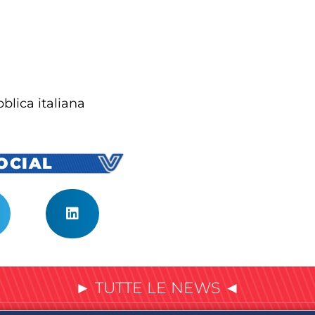
blica italiana
SOCIAL
► TUTTE LE NEWS ◄