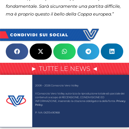
fondamentale. Sarà sicuramente una partita difficile,
ma è proprio questo il bello della Coppa europea.”
CONDIVIDI SUI SOCIAL
► TUTTE LE NEWS ◄
2008 – 2026 Consorzio Vero Volley
Il Consorzio Vero Volley autorizza la riproduzione totale e/o parziale dei
contenuti a scopo di RECENSIONE, CONDIVISIONE ED
INFORMAZIONE, inserendo la citazione obbligatoria della fonte.
Privacy
Policy
.
P. IVA: 06315490968