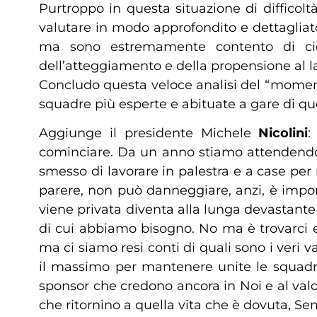
Purtroppo in questa situazione di difficol
valutare in modo approfondito e dettagliat
ma sono estremamente contento di ciò
dell’atteggiamento e della propensione al la
Concludo questa veloce analisi del “moment
squadre più esperte e abituate a gare di ques
Aggiunge il presidente Michele
Nicolini
:
cominciare. Da un anno stiamo attendend
smesso di lavorare in palestra e a case per
parere, non può danneggiare, anzi, è import
viene privata diventa alla lunga devastante i
di cui abbiamo bisogno. No ma è trovarci e
ma ci siamo resi conti di quali sono i veri v
il massimo per mantenere unite le squadre, 
sponsor che credono ancora in Noi e al valor
che ritornino a quella vita che è dovuta, Semp