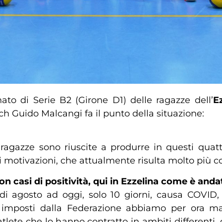
to di Serie B2 (Girone D1) delle ragazze dell’
E
ach Guido Malcangi fa il punto della situazione:
 ragazze sono riuscite a produrre in questi qu
motivazioni, che attualmente risulta molto più coes
n casi di positività, qui in Ezzelina come è anda
di agosto ad oggi, solo 10 giorni, causa COVI
i imposti dalla Federazione abbiamo per ora ma
atlete che lo hanno contratto in ambiti differenti, 