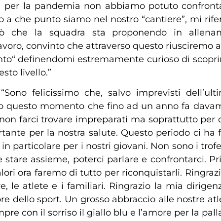
tà per la pandemia non abbiamo potuto confronta
o a che punto siamo nel nostro “cantiere”, mi rife
 che la squadra sta proponendo in allenamen
voro, convinto che attraverso questo riusciremo a t
o“ definendomi estremamente curioso di scoprire
to livello.”
 “Sono felicissimo che, salvo imprevisti dell’u
o questo momento che fino ad un anno fa davamo
 non farci trovare impreparati ma soprattutto per 
ante per la nostra salute. Questo periodo ci ha fat
n particolare per i nostri giovani. Non sono i trofe
 stare assieme, poterci parlare e confrontarci.
alori ora faremo di tutto per riconquistarli. Ringr
le atlete e i familiari. Ringrazio la mia dirigen
e dello sport. Un grosso abbraccio alle nostre atlet
re con il sorriso il giallo blu e l’amore per la pall