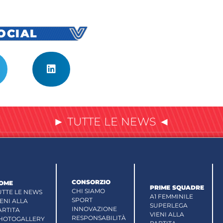
SOCIAL
► TUTTE LE NEWS ◄
CONSORZIO
OME
PRIME SQUADRE
CHI SIAMO
UTTE LE NEWS
A1 FEMMINILE
SPORT
IENI ALLA
SUPERLEGA
INNOVAZIONE
ARTITA
VIENI ALLA
RESPONSABILITÀ
HOTOGALLERY