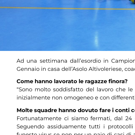
Ad una settimana dall’esordio in Campiona
Gennaio in casa dell’Asolo Altivoleriese, co
Come hanno lavorato le ragazze finora?
“Sono molto soddisfatto del lavoro che le
inizialmente non omogeneo e con differenti 
Molte squadre hanno dovuto fare i conti co
Fortunatamente ci siamo fermati, dal 24 
Seguendo assiduamente tutti i protocoll
funesto virus se non per un paio di casi di 