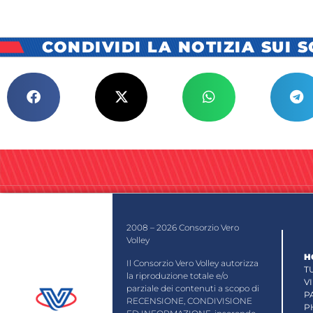
CONDIVIDI LA NOTIZIA SUI 
2008 – 2026 Consorzio Vero
Volley
H
Il Consorzio Vero Volley autorizza
T
la riproduzione totale e/o
V
parziale dei contenuti a scopo di
P
RECENSIONE, CONDIVISIONE
P