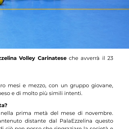
zzelina Volley Carinatese
che avverrà il 23
attro mesi e mezzo, con un gruppo giovane,
o e di molto più simili intenti.
ta?
D, nella prima metà del mese di novembre.
ntenuto distante dal PalaEzzelina questo
di ciò non posso che ringraziare la società e