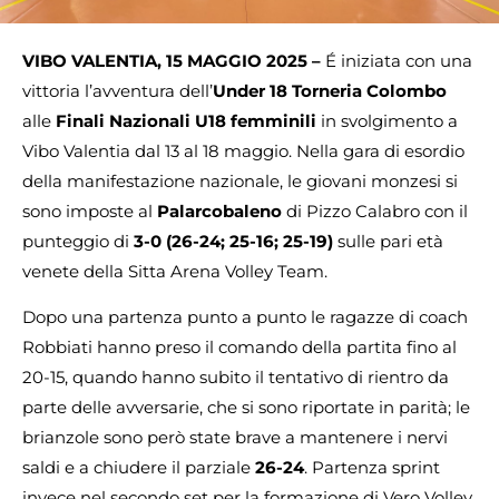
VIBO VALENTIA, 15 MAGGIO 2025 –
É iniziata con una
vittoria l’avventura dell’
Under 18 Torneria Colombo
alle
Finali Nazionali U18 femminili
in svolgimento a
Vibo Valentia dal 13 al 18 maggio. Nella gara di esordio
della manifestazione nazionale, le giovani monzesi si
sono imposte al
Palarcobaleno
di Pizzo Calabro con il
punteggio di
3-0 (26-24; 25-16; 25-19)
sulle pari età
venete della Sitta Arena Volley Team.
Dopo una partenza punto a punto le ragazze di coach
Robbiati hanno preso il comando della partita fino al
20-15, quando hanno subito il tentativo di rientro da
parte delle avversarie, che si sono riportate in parità; le
brianzole sono però state brave a mantenere i nervi
saldi e a chiudere il parziale
26-24
. Partenza sprint
invece nel secondo set per la formazione di Vero Volley