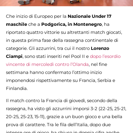
Che inizio di Europeo per la
Nazionale Under 17
maschile
che a
Podgorica, in Montenegro
, ha
riportato quattro vittorie su altrettanti match giocati,
in questa prima fase della rassegna continentale di
categorie. Gli azzurrini, tra cui il nostro
Lorenzo
Ciampi
, sono stati inseriti nel Pool II e
dopo l’esordio
vincente di mercoledì contro l’Olanda
, nel fine
settimana hanno confermato l’ottimo inizio
imponendosi rispettivamente su Francia, Serbia e
Finlandia.
Il match contro la Francia di giovedì, secondo della
rassegna, ha visto gli azzurrini imporsi 3-2 (22-25, 25-21,
20-25, 25-23, 15-11), grazie a un buon gioco e una bella
prova di carattere. Tra le fila dell’Italia, dopo due
intense ore di gioco, ha chiuso in doppia cifra anche