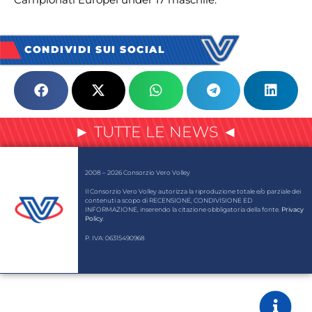
CONDIVIDI SUI SOCIAL
► TUTTE LE NEWS ◄
2008 – 2026 Consorzio Vero Volley
Il Consorzio Vero Volley autorizza la riproduzione totale e/o parziale dei
contenuti a scopo di RECENSIONE, CONDIVISIONE ED
INFORMAZIONE, inserendo la citazione obbligatoria della fonte.
Privacy
Policy
.
P. IVA: 06315490968