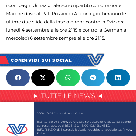
i compagni di nazionale sono ripartiti con direzione
Marche dove al PalaRossini di Ancona giocheranno le
ultime due sfide della fase a gironi: contro la Svizzera
lunedì 4 settembre alle ore 21:15 e contro la Germania
mercoledì 6 settembre sempre alle ore 21:15.
CONDIVIDI SUI SOCIAL
► TUTTE LE NEWS ◄
2008 – 2026 Consorzio Vero Volley
Il Consorzio Vero Volley autorizza la riproduzione totale e/o parziale dei
contenuti a scopo di RECENSIONE, CONDIVISIONE ED
INFORMAZIONE, inserendo la citazione obbligatoria della fonte.
Privacy
Policy
.