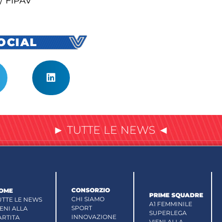
a/ FIPAV
SOCIAL
► TUTTE LE NEWS ◄
CONSORZIO
OME
PRIME SQUADRE
CHI SIAMO
UTTE LE NEWS
A1 FEMMINILE
SPORT
IENI ALLA
SUPERLEGA
INNOVAZIONE
ARTITA
VIENI ALLA