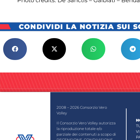
Photo credits: De Sanctis – Galbiati – Bend
CONDIVIDI LA NOTIZIA SUI 
2008 – 2026 Consorzio Vero
Volley
H
Il Consorzio Vero Volley autorizza
T
la riproduzione totale e/o
V
parziale dei contenuti a scopo di
P
RECENSIONE, CONDIVISIONE