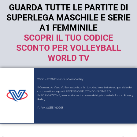
GUARDA TUTTE LE PARTITE DI
SUPERLEGA MASCHILE E SERIE
A1 FEMMINILE
SCOPRI IL TUO CODICE
SCONTO PER VOLLEYBALL
WORLD TV
2008 – 2026 Consorzio Vero Volley
Il Consorzio Vero Volley autorizza la riproduzione totale e/o parziale dei
contenuti a scopo di RECENSIONE, CONDIVISIONE ED
INFORMAZIONE, inserendo la citazione obbligatoria della fonte.
Privacy
Policy
.
P. IVA: 06315490968