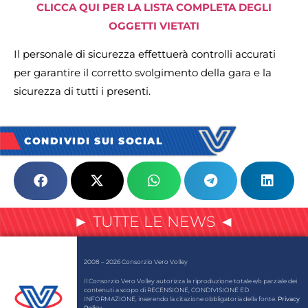
CLICCA QUI PER LA LISTA COMPLETA DEGLI
OGGETTI VIETATI
Il personale di sicurezza effettuerà controlli accurati
per garantire il corretto svolgimento della gara e la
sicurezza di tutti i presenti.
CONDIVIDI SUI SOCIAL
► TUTTE LE NEWS ◄
2008 – 2026 Consorzio Vero Volley
Il Consorzio Vero Volley autorizza la riproduzione totale e/o parziale dei
contenuti a scopo di RECENSIONE, CONDIVISIONE ED
INFORMAZIONE, inserendo la citazione obbligatoria della fonte.
Privacy
Policy
.