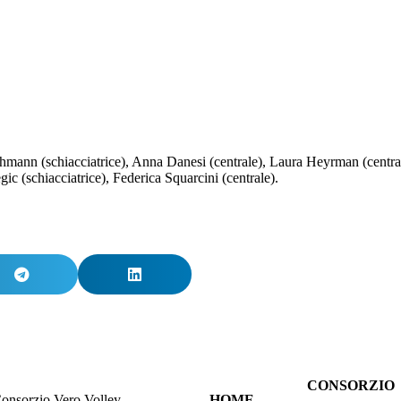
hmann (schiacciatrice), Anna Danesi (centrale), Laura Heyrman (centrale)
ic (schiacciatrice), Federica Squarcini (centrale).
CONSORZIO
onsorzio Vero Volley
HOME