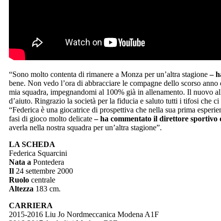
“Sono molto contenta di rimanere a Monza per un’altra stagione
– h
bene. Non vedo l’ora di abbracciare le compagne dello scorso anno e 
mia squadra, impegnandomi al 100% già in allenamento. Il nuovo alle
d’aiuto. Ringrazio la società per la fiducia e saluto tutti i tifosi che
“Federica è una giocatrice di prospettiva che nella sua prima esperien
fasi di gioco molto delicate
– ha commentato il direttore sportivo
averla nella nostra squadra per un’altra stagione”.
LA SCHEDA
Federica Squarcini
Nata a
Pontedera
Il
24 settembre 2000
Ruolo
centrale
Altezza
183 cm.
CARRIERA
2015-2016 Liu Jo Nordmeccanica Modena A1F