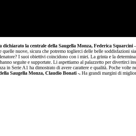
a dichiarato la centrale della Saugella Monza, Federica Squarcini 
quelle nuove, sicura che potremo toglierci delle belle soddisfazioni s
natore? I suoi obiettivi coincidono con i miei. La grinta e la determin
 ci hanno seguite e supportate. Li aspettiamo al palazzetto per divertirci in
za in Serie A1 ha dimostrato di avere carattere e qualità. Poche volte nel
 della Saugella Monza, Claudio Bonati -.
Ha grandi margini di miglior