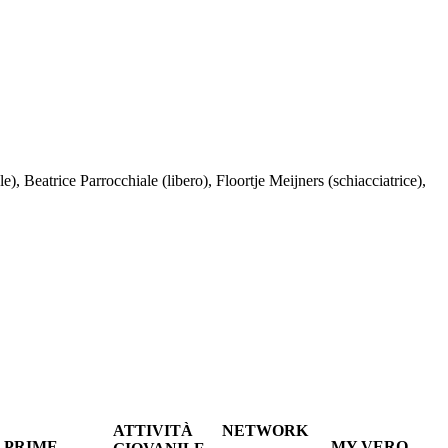
, Beatrice Parrocchiale (libero), Floortje Meijners (schiacciatrice),
ATTIVITÀ
NETWORK
PRIME
MY VERO