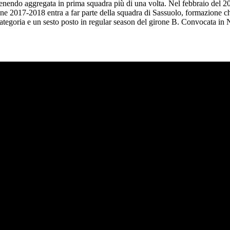
endo aggregata in prima squadra più di una volta. Nel febbraio del 20
one 2017-2018 entra a far parte della squadra di Sassuolo, formazione
categoria e un sesto posto in regular season del girone B. Convocata in 