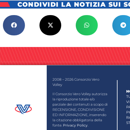
CONDIVIDI LA NOTIZIA SUI 
2008 – 2026 Consorzio Vero
Volley
H
Il Consorzio Vero Volley autorizza
T
la riproduzione totale e/o
V
parziale dei contenuti a scopo di
P
RECENSIONE, CONDIVISIONE
P
ED INFORMAZIONE, inserendo
R
la citazione obbligatoria della
S
fonte.
Privacy Policy
.