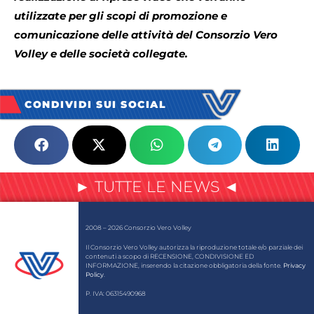
utilizzate per gli scopi di promozione e
comunicazione delle attività del Consorzio Vero
Volley e delle società collegate.
CONDIVIDI SUI SOCIAL
► TUTTE LE NEWS ◄
2008 – 2026 Consorzio Vero Volley
Il Consorzio Vero Volley autorizza la riproduzione totale e/o parziale dei
contenuti a scopo di RECENSIONE, CONDIVISIONE ED
INFORMAZIONE, inserendo la citazione obbligatoria della fonte.
Privacy
Policy
.
P. IVA: 06315490968