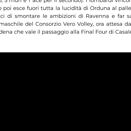
, 5 muri e 1 ace per il secondo). I lombardi vinco
o poi esce fuori tutta la lucidità di Orduna al pal
aci di smontare le ambizioni di Ravenna e far s
aschile del Consorzio Vero Volley, ora attesa dall
na che vale il passaggio alla Final Four di Casale