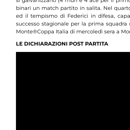
si galvanizzano (4 muri e 4 ace per il primo
binari un match partito in salita. Nel quart
ed il tempismo di Federici in difesa, cap
successo stagionale per la prima squadra m
Monte®Coppa Italia di mercoledì sera a Mode
LE DICHIARAZIONI POST PARTITA