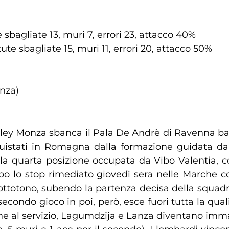
 sbagliate 13, muri 7, errori 23, attacco 40%
ute sbagliate 15, muri 11, errori 20, attacco 50%
nza)
ley Monza sbanca il Pala De Andrè di Ravenna batt
quistati in Romagna dalla formazione guidata d
lla quarta posizione occupata da Vibo Valentia, 
po lo stop rimediato giovedì sera nelle Marche cont
ttotono, subendo la partenza decisa della squadra 
 secondo gioco in poi, però, esce fuori tutta la qu
 che al servizio, Lagumdzija e Lanza diventano imma