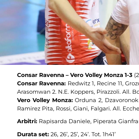
Consar Ravenna – Vero Volley Monza
1-3
(2
Consar Ravenna:
Redwitz 1, Recine 11, Grozd
Arasomwan 2. N.E. Koppers, Pirazzoli. All. Bo
Vero Volley Monza:
Orduna 2, Dzavoronok 17
Ramirez Pita, Rossi, Giani, Falgari. All. Ecchel
Arbitri:
Rapisarda Daniele, Piperata Gianfr
Durata set:
26, 26’, 25’, 24’. Tot. 1h41’