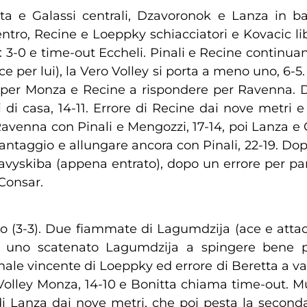
a e Galassi centrali, Dzavoronok e Lanza in ba
ntro, Recine e Loeppky schiacciatori e Kovacic l
 3-0 e time-out Eccheli. Pinali e Recine continuano
 per lui), la Vero Volley si porta a meno uno, 6-5. 
 per Monza e Recine a rispondere per Ravenna. D
i di casa, 14-11. Errore di Recine dai nove metri 
avenna con Pinali e Mengozzi, 17-14, poi Lanza e G
vantaggio e allungare ancora con Pinali, 22-19. Dop
 Davyskiba (appena entrato), dopo un errore per p
 Consar.
go (3-3). Due fiammate di Lagumdzija (ace e attac
ra uno scatenato Lagumdzija a spingere bene p
onale vincente di Loeppky ed errore di Beretta a va
o Volley Monza, 14-10 e Bonitta chiama time-out.
e di Lanza dai nove metri, che poi pesta la second