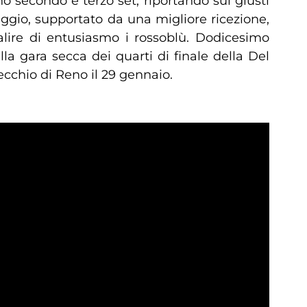
no secondo e terzo set, riportando sui giusti
leggio, supportato da una migliore ricezione,
alire di entusiasmo i rossoblù. Dodicesimo
a gara secca dei quarti di finale della Del
cchio di Reno il 29 gennaio.