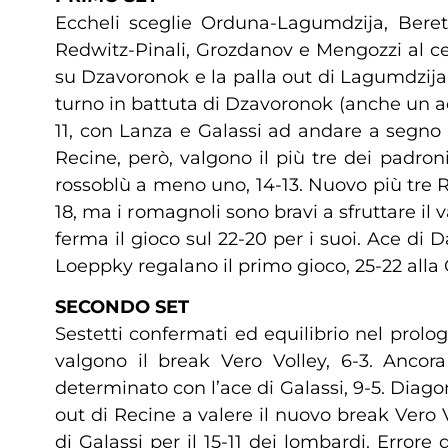
Eccheli sceglie Orduna-Lagumdzija, Berett
Redwitz-Pinali, Grozdanov e Mengozzi al ce
su Dzavoronok e la palla out di Lagumdzija:
turno in battuta di Dzavoronok (anche un ace
11, con Lanza e Galassi ad andare a segno
Recine, però, valgono il più tre dei padron
rossoblù a meno uno, 14-13. Nuovo più tre R
18, ma i romagnoli sono bravi a sfruttare il 
ferma il gioco sul 22-20 per i suoi. Ace di
Loeppky regalano il primo gioco, 25-22 alla
SECONDO SET
Sestetti confermati ed equilibrio nel prolo
valgono il break Vero Volley, 6-3. Anco
determinato con l’ace di Galassi, 9-5. Diag
out di Recine a valere il nuovo break Ver
di Galassi per il 15-11 dei lombardi. Error