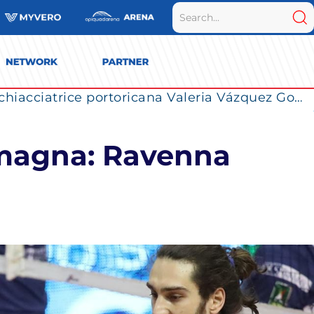
La Numia Vero Volley completa il roster: la schiacciatrice portoricana Valeria Vázquez Gomez è l’ultimo innesto di Milano per la stagione 2026/2027
omagna: Ravenna