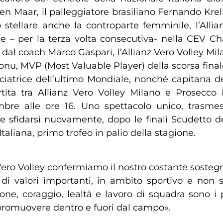
en Maar, il palleggiatore brasiliano Fernando Krel
nto stellare anche la controparte femminile, l’All
he – per la terza volta consecutiva- nella CEV
o dal coach Marco Gaspari, l’Allianz Vero Volley Mil
onu, MVP (Most Valuable Player) della scorsa fin
ciatrice dell’ultimo Mondiale, nonché capitana de
rtita tra Allianz Vero Volley Milano e Prosec
e alle ore 16. Uno spettacolo unico, trasmess
re sfidarsi nuovamente, dopo le finali Scudetto d
liana, primo trofeo in palio della stagione.
 Vero Volley confermiamo il nostro costante sosteg
ne di valori importanti, in ambito sportivo e non
one, coraggio, lealtà e lavoro di squadra sono i
promuovere dentro e fuori dal campo».