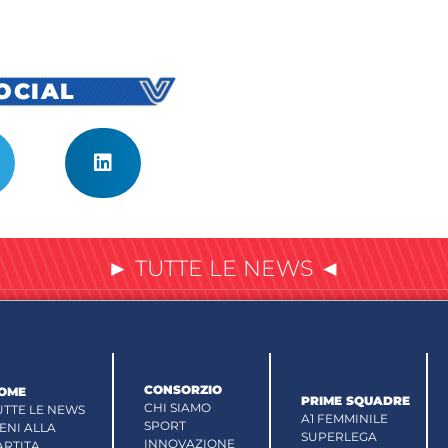
SOCIAL
► TUTTE LE NEWS ◄
CONSORZIO
OME
PRIME SQUADRE
CHI SIAMO
UTTE LE NEWS
A1 FEMMINILE
SPORT
IENI ALLA
SUPERLEGA
INNOVAZIONE
ARTITA