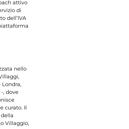
coach attivo
ervizio di
to dell’IVA
 piattaforma
zzata nello
illaggi,
– Londra,
 -, dove
unisce
 curato. Il
 della
o Villaggio,