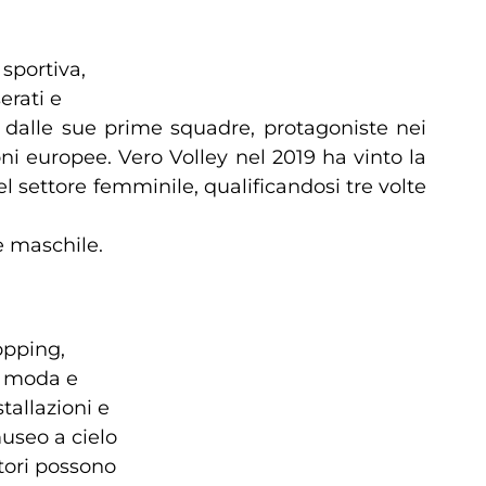
 sportiva,
erati e
to dalle sue prime squadre, protagoniste nei
i europee. Vero Volley nel 2019 ha vinto la
l settore femminile, qualificandosi tre volte
e maschile.
opping,
di moda e
stallazioni e
museo a cielo
atori possono