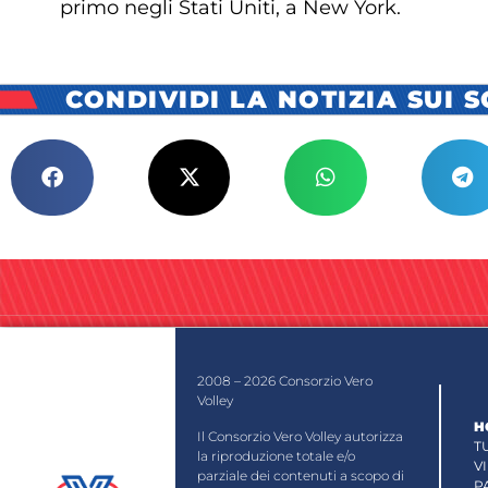
primo negli Stati Uniti, a New York.
CONDIVIDI LA NOTIZIA SUI 
2008 – 2026 Consorzio Vero
Volley
H
Il Consorzio Vero Volley autorizza
T
la riproduzione totale e/o
V
parziale dei contenuti a scopo di
P