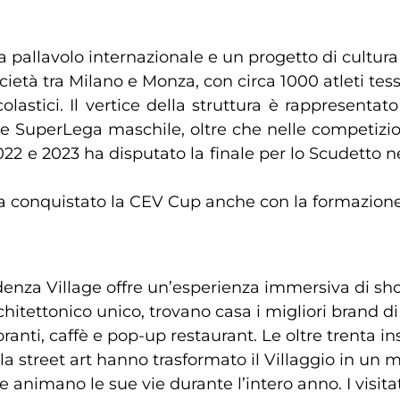
a pallavolo internazionale e un progetto di cultura
ietà tra Milano e Monza, con circa 1000 atleti tess
colastici. Il vertice della struttura è rappresenta
 e SuperLega maschile, oltre che nelle competizion
2 e 2023 ha disputato la finale per lo Scudetto ne
a conquistato la CEV Cup anche con la formazion
idenza Village offre un’esperienza immersiva di sh
chitettonico unico, trovano casa i migliori brand 
storanti, caffè e pop-up restaurant. Le oltre trenta in
la street art hanno trasformato il Villaggio in un 
 animano le sue vie durante l’intero anno. I visit