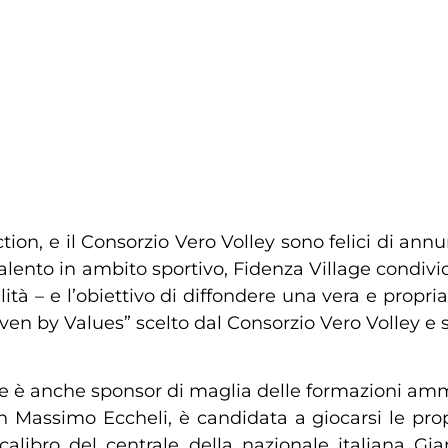
tion, e il Consorzio Vero Volley sono felici di annu
lento in ambito sportivo, Fidenza Village condivide
lità – e l’obiettivo di diffondere una vera e propr
ven by Values” scelto dal Consorzio Vero Volley e 
llage è anche sponsor di maglia delle formazioni a
Massimo Eccheli, è candidata a giocarsi le propri
calibro del centrale della nazionale italiana Gia