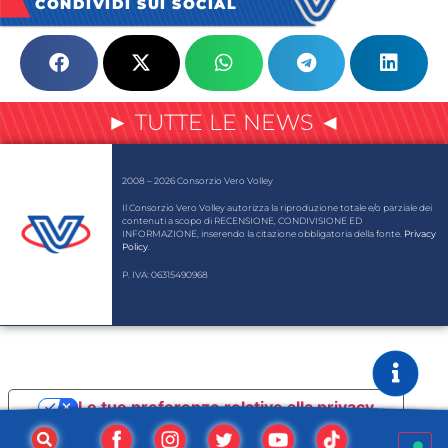
CONDIVIDI SUI SOCIAL
► TUTTE LE NEWS ◄
2008 – 2026 Consorzio Vero Volley
Il Consorzio Vero Volley autorizza la riproduzione totale e/o parziale dei
contenuti a scopo di RECENSIONE, CONDIVISIONE ED
INFORMAZIONE, inserendo la citazione obbligatoria della fonte.
Privacy
Policy
.
P. IVA: 06315490968
Le tue preferenze relative alla privacy
Informativa sulla raccolta