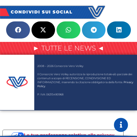
CONDIVIDI SUI SOCIAL
► TUTTE LE NEWS ◄
2008 – 2026 Consorzio Vero Volley
Il Consorzio Vero Volley autorizza la riproduzione totale e/o parziale dei
contenuti a scopo di RECENSIONE, CONDIVISIONE ED
INFORMAZIONE, inserendo la citazione obbligatoria della fonte.
Privacy
Policy
.
P. IVA: 06315490968
Le tue preferenze relative alla privacy