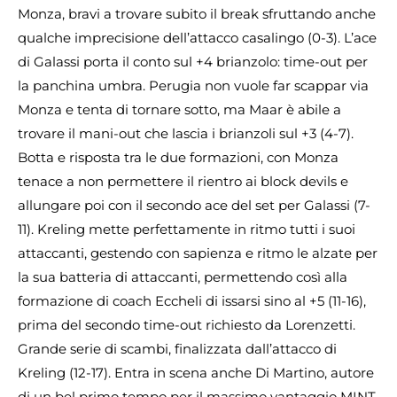
Monza, bravi a trovare subito il break sfruttando anche
qualche imprecisione dell’attacco casalingo (0-3). L’ace
di Galassi porta il conto sul +4 brianzolo: time-out per
la panchina umbra. Perugia non vuole far scappar via
Monza e tenta di tornare sotto, ma Maar è abile a
trovare il mani-out che lascia i brianzoli sul +3 (4-7).
Botta e risposta tra le due formazioni, con Monza
tenace a non permettere il rientro ai block devils e
allungare poi con il secondo ace del set per Galassi (7-
11). Kreling mette perfettamente in ritmo tutti i suoi
attaccanti, gestendo con sapienza e ritmo le alzate per
la sua batteria di attaccanti, permettendo così alla
formazione di coach Eccheli di issarsi sino al +5 (11-16),
prima del secondo time-out richiesto da Lorenzetti.
Grande serie di scambi, finalizzata dall’attacco di
Kreling (12-17). Entra in scena anche Di Martino, autore
di un bel primo tempo per il massimo vantaggio MINT