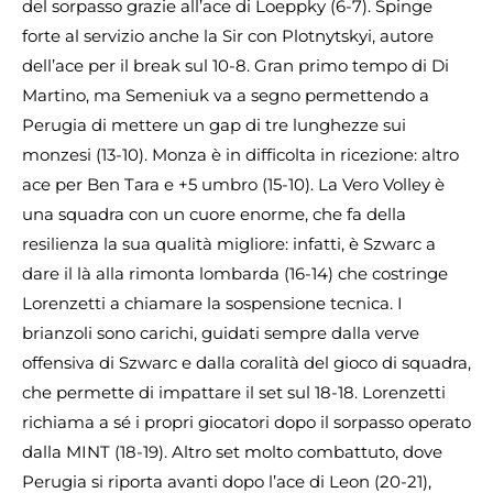
del sorpasso grazie all’ace di Loeppky (6-7). Spinge
forte al servizio anche la Sir con Plotnytskyi, autore
dell’ace per il break sul 10-8. Gran primo tempo di Di
Martino, ma Semeniuk va a segno permettendo a
Perugia di mettere un gap di tre lunghezze sui
monzesi (13-10). Monza è in difficolta in ricezione: altro
ace per Ben Tara e +5 umbro (15-10). La Vero Volley è
una squadra con un cuore enorme, che fa della
resilienza la sua qualità migliore: infatti, è Szwarc a
dare il là alla rimonta lombarda (16-14) che costringe
Lorenzetti a chiamare la sospensione tecnica. I
brianzoli sono carichi, guidati sempre dalla verve
offensiva di Szwarc e dalla coralità del gioco di squadra,
che permette di impattare il set sul 18-18. Lorenzetti
richiama a sé i propri giocatori dopo il sorpasso operato
dalla MINT (18-19). Altro set molto combattuto, dove
Perugia si riporta avanti dopo l’ace di Leon (20-21),