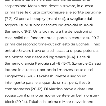
sospensione. Monza non riesce a trovare, in questa
prima fase, le giuste contromisure alle sortite perugine
(7-2). Ci pensa Loeppky (mani-out), a svegliare dal
torpore i suoi, subito ricacciati indietro dal muro di
Semeniuk (9-3). Un altro muro a tre dei padroni di
casa, solidi nel fondamentale, porta la contesa sul 10-3
prima del secondo time-out richiesto da Eccheli. Il neo
entrato Szwarc trova una schiacciata di pura potenza,
ma Monza non riesce ad ingranare (11-4). L’ace di
Semeniuk lancia Perugia sul +8 (15-7). Szwarc e Galassi
lottano in attacco, riportando i monzesi sotto di sei
lunghezze (16-10). Takahashi mette a segno un’
intelligente parallela, quando ormai, però, il set è
compromesso (20-12). Di Martino prova a dare una
scossa con il primo tempo vincente e un bel monster-
block (20-14). Takahashi prima e Maar riavvicinano