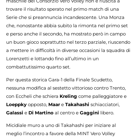
maschile del Consorzio Vero Volley non è riuscita a
trovare il risultato sperato nel primo match di una
Serie che si preannuncia incandescente. Una Monza
che, nonostante abbia subito la rimonta nel primo set
e perso anche il secondo, ha mostrato però in campo
un buon gioco soprattutto nel terzo parziale, riuscendo
a mettere in difficoltà in diverse occasioni la squadra di
Lorenzetti e lottando fino all’ultimo in un
combattutissimo quarto set.
Per questa storica Gara-1 della Finale Scudetto,
nessuna modifica al sestetto vittorioso contro Trento,
con Eccheli che schiera
Kreling
come palleggiatore e
Loeppky
opposto,
Maar
e
Takahashi
schiacciatori,
Galassi
e
Di Martino
al centro e
Gaggini
libero.
Micidiale muro a uno di Takahashi per iniziare al
meglio l’incontro a favore della MINT Vero Volley