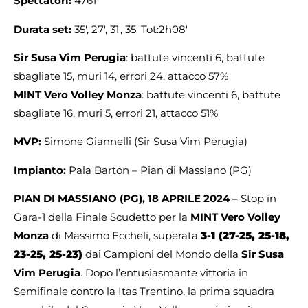
Spettatori:
4761
Durata set:
35′, 27′, 31′, 35′ Tot:2h08′
Sir Susa Vim Perugia
: battute vincenti 6, battute
sbagliate 15, muri 14, errori 24, attacco 57%
MINT Vero Volley Monza
: battute vincenti 6, battute
sbagliate 16, muri 5, errori 21, attacco 51%
MVP:
Simone Giannelli (Sir Susa Vim Perugia)
Impianto:
Pala Barton – Pian di Massiano (PG)
PIAN DI MASSIANO (PG), 18 APRILE 2024 –
Stop in
Gara-1 della Finale Scudetto per la
MINT Vero Volley
Monza
di Massimo Eccheli, superata
3-1 (27-25, 25-18,
23-25, 25-23)
dai Campioni del Mondo della
Sir Susa
Vim Perugia
. Dopo l’entusiasmante vittoria in
Semifinale contro la Itas Trentino, la prima squadra