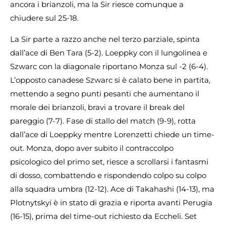
ancora i brianzoli, ma la Sir riesce comunque a
chiudere sul 25-18.
La Sir parte a razzo anche nel terzo parziale, spinta
dall’ace di Ben Tara (5-2). Loeppky con il lungolinea e
Szwarc con la diagonale riportano Monza sul -2 (6-4).
L’opposto canadese Szwarc si è calato bene in partita,
mettendo a segno punti pesanti che aumentano il
morale dei brianzoli, bravi a trovare il break del
pareggio (7-7). Fase di stallo del match (9-9), rotta
dall’ace di Loeppky mentre Lorenzetti chiede un time-
out. Monza, dopo aver subito il contraccolpo
psicologico del primo set, riesce a scrollarsi i fantasmi
di dosso, combattendo e rispondendo colpo su colpo
alla squadra umbra (12-12). Ace di Takahashi (14-13), ma
Plotnytskyi è in stato di grazia e riporta avanti Perugia
(16-15), prima del time-out richiesto da Eccheli. Set