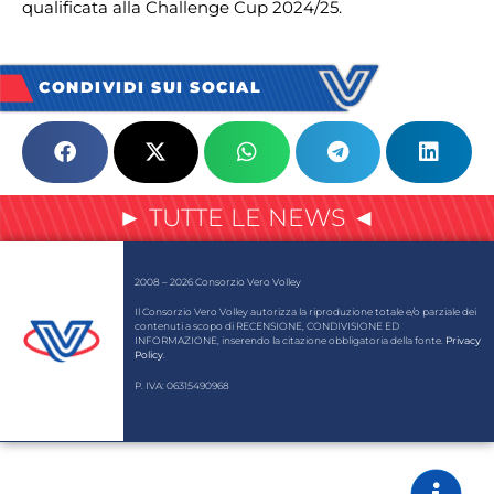
qualificata alla Challenge Cup 2024/25.
CONDIVIDI SUI SOCIAL
► TUTTE LE NEWS ◄
2008 – 2026 Consorzio Vero Volley
Il Consorzio Vero Volley autorizza la riproduzione totale e/o parziale dei
contenuti a scopo di RECENSIONE, CONDIVISIONE ED
INFORMAZIONE, inserendo la citazione obbligatoria della fonte.
Privacy
Policy
.
P. IVA: 06315490968