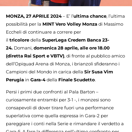
MONZA, 27 APRILE 2024
–
E’ l’
ultima chance
, l’ultima
possibilità per la
MINT
Vero Volley Monza
di Massimo
Eccheli di continuare a correre per
il
tricolore
della
SuperLega Credem Banca 23-
24.
Domani,
domenica 28 aprile, alle ore 18.00
(diretta Rai Sport e VBTV)
, di fronte al pubblico amico
dell’Opiquad Arena di Monza, i brianzoli sfideranno i
Campioni del Mondo in carica della
Sir Susa Vim
Perugia
in
Gara-4
della
Finale Scudetto
.
Persi i primi due confronti al Pala Barton –
curiosamente entrambi per 3-1 -, i monzesi sono
consapevoli di dover tirare fuori una performance
superlativa come quella espressa in Gara-2 per
pareggiare i conti nella Serie e rimandare il verdetto a
Gara-5. A fare la differenza nell’ultimo confronto per