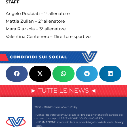
STAFF
Angelo Robbiati – 1° allenatore
Mattia Zulian – 2° allenatore
Mara Riazzola – 3° allenatore
Valentina Centenero – Direttore sportivo
CONDIVIDI SUI SOCIAL
► TUTTE LE NEWS ◄
2008 – 2026 Consorzio Vero Volley
Il Consorzio Vero Volley autorizza la riproduzione totale e/o parziale dei
contenuti a scopo di RECENSIONE, CONDIVISIONE ED
INFORMAZIONE, inserendo la citazione obbligatoria della fonte.
Privacy
Policy
.