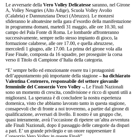
Le avversarie della
Vero Volley Delicatesse
saranno, nel Girone
A, Volley Neugries (Alto Adige), Scuola Volley Avolio
(Calabria) e Dannunziana Deuci (Abruzzo). Le monzesi
sfideranno le altoatesine nella gara d’esordio della manifestazione
in programma domani, martedì 31 maggio, alle ore 10.30, sul
campo del Pala Fonte di Roma. Le lombarde affronteranno
successivamente, sempre nello stesso impianto di gioco, la
formazione calabrese, alle ore 17.00, e quella abruzzese,
mercoledì 1 giugno, alle 17.00. La prima del girone vola alla
Fase Finale, composta da 16 squadre, per proseguire la corsa
verso il Titolo di Campione d’Italia della categoria.
“E’ sempre bello ed emozionante essere tra i protagonisti
dell’appuntamento più importante della stagione
– ha dichiarato
Valentina Centenero, responsabile del settore giovanile
femminile del Consorzio Vero Volley -.
Le Finali Nazionali
sono un momento di crescita, condivisione e ricco di spunti utili a
migliorarsi. La speranza è di concludere la nostra esperienza
domenica, visto che abbiamo lavorato tanto in questa stagione,
consapevoli che di fronte a noi troveremo, a partire dal girone di
qualificazione, avversari di livello. Il nostro è un gruppo che,
quasi interamente, avrà l’occasione di ripetere un’altra avventura
alle Finali Nazionali, dopo il passaggio delle categorie da dispari
a pari. E’ un grande privilegio e un onore rappresentare il
Consorzio Vero Volley in queste Finali”.