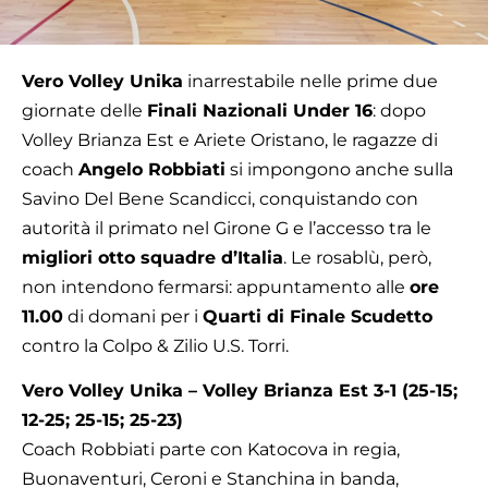
Vero Volley Unika
inarrestabile nelle prime due
giornate delle
Finali Nazionali Under 16
: dopo
Volley Brianza Est e Ariete Oristano, le ragazze di
coach
Angelo Robbiati
si impongono anche sulla
Savino Del Bene Scandicci, conquistando con
autorità il primato nel Girone G e l’accesso tra le
migliori otto squadre d’Italia
. Le rosablù, però,
non intendono fermarsi: appuntamento alle
ore
11.00
di domani per i
Quarti di Finale Scudetto
contro la Colpo & Zilio U.S. Torri.
Vero Volley Unika – Volley Brianza Est 3-1 (25-15;
12-25; 25-15; 25-23)
Coach Robbiati parte con Katocova in regia,
Buonaventuri, Ceroni e Stanchina in banda,