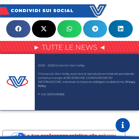
CONDIVIDI SUI SOCIAL
► TUTTE LE NEWS ◄
2008 – 2026 Consorzio Vero Volley
Il Consorzio Vero Volley autorizza la riproduzione totale e/o parziale dei
contenuti a scopo di RECENSIONE, CONDIVISIONE ED
INFORMAZIONE, inserendo la citazione obbligatoria della fonte.
Privacy
Policy
.
P. IVA: 06315490968
Le tue preferenze relative alla privacy