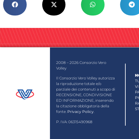
2008 – 2026 Consorzio Vero
Volley
H
Il Consorzio Vero Volley autorizza
T
la riproduzione totale e/o
V
parziale dei contenuti a scopo di
P
RECENSIONE, CONDIVISIONE
P
ED INFORMAZIONE, inserendo
R
la citazione obbligatoria della
S
fonte.
Privacy Policy
.
P. IVA: 06315490968