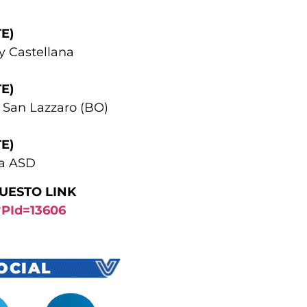
TE)
y Castellana
TE)
 San Lazzaro (BO)
TE)
ta ASD
QUESTO LINK
x?PId=13606
SOCIAL