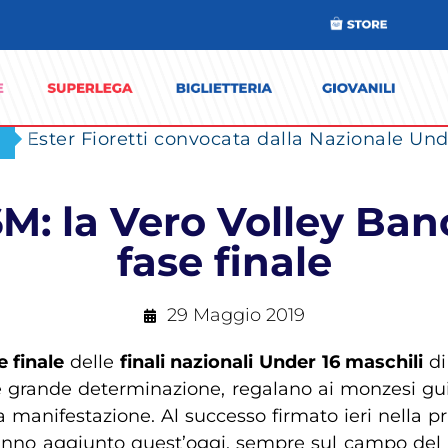
Ester Fioretti convocata dalla Nazionale Unde
16M: la Vero Volley Ba
fase finale
29 Maggio 2019
e finale
delle
finali nazionali Under 16 maschili
di
co e grande determinazione, regalano ai monzesi gu
a manifestazione. Al successo firmato ieri nella 
nno aggiunto quest’oggi, sempre sul campo del Pa