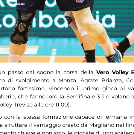
un passo dal sogno la corsa della
Vero Volley
rso di svolgimento a Monza, Agrate Brianza, C
artono fortissimo, vincendo il primo gioco ai v
herio, che fanno loro la Semifinale 3-1 e volano a
ley Treviso alle ore 11.00).
o con la stessa formazione capace di fermarla in
 sfruttare il vantaggio creato da Magliano nel fina
momento chiave e non solo, le giocate di uno scaten