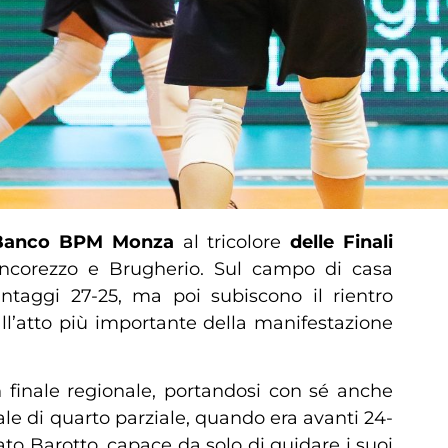
 Banco BPM Monza
al tricolore
delle Finali
oncorezzo e Brugherio. Sul campo di casa
antaggi 27-25, ma poi subiscono il rientro
ll’atto più importante della manifestazione
 finale regionale, portandosi con sé anche
le di quarto parziale, quando era avanti 24-
ato Barotto, capace da solo di guidare i suoi