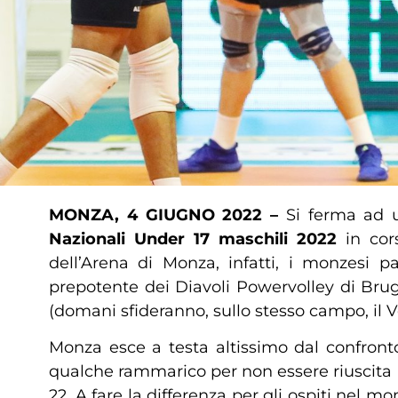
MONZA, 4 GIUGNO 2022 –
Si ferma ad 
Nazionali
Under 17 maschili 2022
in co
dell’Arena di Monza, infatti, i monzesi p
prepotente dei Diavoli Powervolley di Brug
(domani sfideranno, sullo stesso campo, il Vol
Monza esce a testa altissimo dal confront
qualche rammarico per non essere riuscita a
22. A fare la differenza per gli ospiti nel 