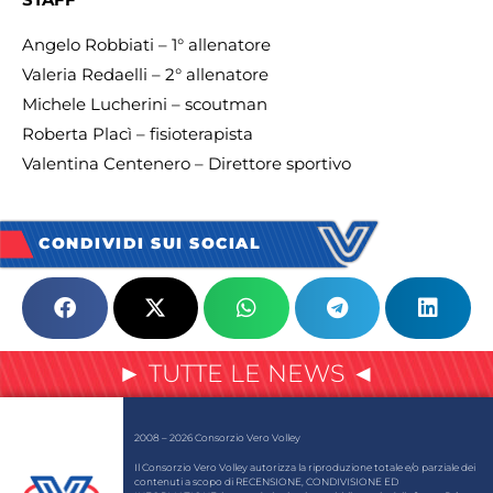
Angelo Robbiati – 1° allenatore
Valeria Redaelli – 2° allenatore
Michele Lucherini – scoutman
Roberta Placì – fisioterapista
Valentina Centenero – Direttore sportivo
CONDIVIDI SUI SOCIAL
► TUTTE LE NEWS ◄
2008 – 2026 Consorzio Vero Volley
Il Consorzio Vero Volley autorizza la riproduzione totale e/o parziale dei
contenuti a scopo di RECENSIONE, CONDIVISIONE ED