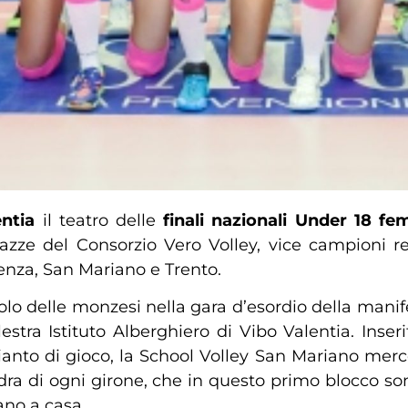
ntia
il teatro delle
finali nazionali Under 18 fem
azze del Consorzio Vero Volley, vice campioni re
enza, San Mariano e Trento.
colo delle monzesi nella gara d’esordio della ma
estra Istituto Alberghiero di Vibo Valentia. Inse
nto di gioco, la School Volley San Mariano mercol
adra di ogni girone, che in questo primo blocco s
nano a casa.