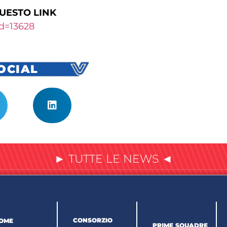
QUESTO LINK
PId=13628
SOCIAL
► TUTTE LE NEWS ◄
CONSORZIO
OME
PRIME SQUADRE