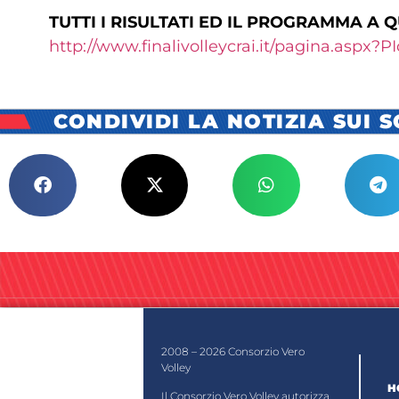
TUTTI I RISULTATI ED IL PROGRAMMA A 
http://www.finalivolleycrai.it/pagina.aspx?
CONDIVIDI LA NOTIZIA SUI 
2008 – 2026 Consorzio Vero
Volley
H
Il Consorzio Vero Volley autorizza