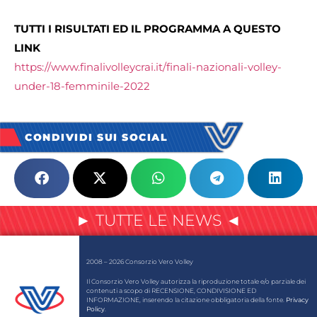
TUTTI I RISULTATI ED IL PROGRAMMA A QUESTO
LINK
https://www.finalivolleycrai.it/finali-nazionali-volley-
under-18-femminile-2022
CONDIVIDI SUI SOCIAL
► TUTTE LE NEWS ◄
2008 – 2026 Consorzio Vero Volley
Il Consorzio Vero Volley autorizza la riproduzione totale e/o parziale dei
contenuti a scopo di RECENSIONE, CONDIVISIONE ED
INFORMAZIONE, inserendo la citazione obbligatoria della fonte.
Privacy
Policy
.