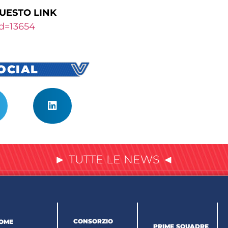
QUESTO LINK
Id=13654
SOCIAL
► TUTTE LE NEWS ◄
CONSORZIO
OME
PRIME SQUADRE