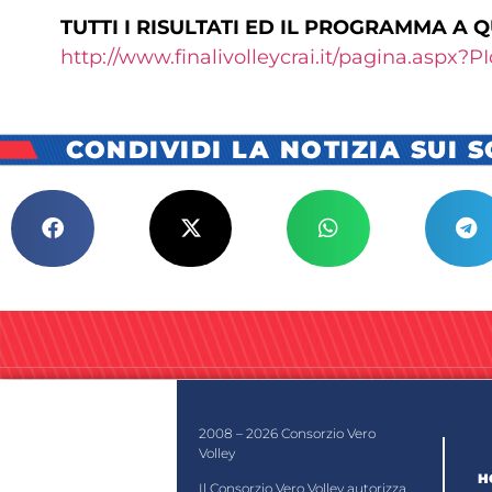
TUTTI I RISULTATI ED IL PROGRAMMA A 
http://www.finalivolleycrai.it/pagina.aspx?P
CONDIVIDI LA NOTIZIA SUI 
2008 – 2026 Consorzio Vero
Volley
H
Il Consorzio Vero Volley autorizza