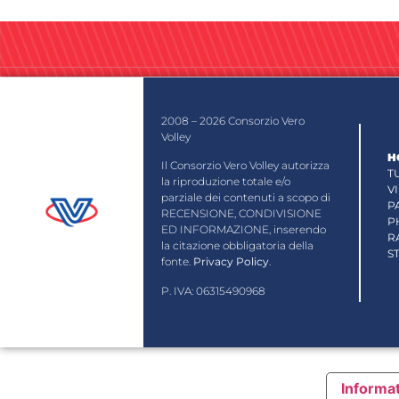
2008 – 2026 Consorzio Vero
Volley
H
Il Consorzio Vero Volley autorizza
T
la riproduzione totale e/o
V
parziale dei contenuti a scopo di
P
RECENSIONE, CONDIVISIONE
P
ED INFORMAZIONE, inserendo
R
la citazione obbligatoria della
S
fonte.
Privacy Policy
.
P. IVA: 06315490968
Informat