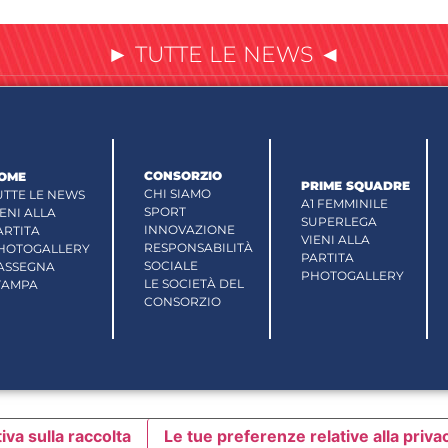
► TUTTE LE NEWS ◄
CONSORZIO
OME
PRIME SQUADRE
CHI SIAMO
UTTE LE NEWS
A1 FEMMINILE
SPORT
IENI ALLA
SUPERLEGA
INNOVAZIONE
ARTITA
VIENI ALLA
RESPONSABILITÀ
HOTOGALLERY
PARTITA
SOCIALE
ASSEGNA
PHOTOGALLERY
LE SOCIETÀ DEL
TAMPA
CONSORZIO
iva sulla raccolta
Le tue preferenze relative alla priva