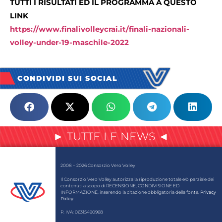
TUTTI I RISULTATI ED IL PROGRAMMA A QUESTO
LINK
https://www.finalivolleycrai.it/finali-nazionali-
volley-under-19-maschile-2022
CONDIVIDI SUI SOCIAL
► TUTTE LE NEWS ◄
2008 – 2026 Consorzio Vero Volley
Il Consorzio Vero Volley autorizza la riproduzione totale e/o parziale dei
contenuti a scopo di RECENSIONE, CONDIVISIONE ED
INFORMAZIONE, inserendo la citazione obbligatoria della fonte.
Privacy
Policy
.
P. IVA: 06315490968