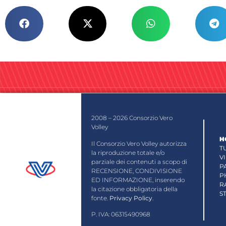
2008 – 2026 Consorzio Vero
Volley
H
Il Consorzio Vero Volley autorizza
T
la riproduzione totale e/o
V
parziale dei contenuti a scopo di
P
RECENSIONE, CONDIVISIONE
P
ED INFORMAZIONE, inserendo
R
la citazione obbligatoria della
S
fonte.
Privacy Policy
.
P. IVA: 06315490968