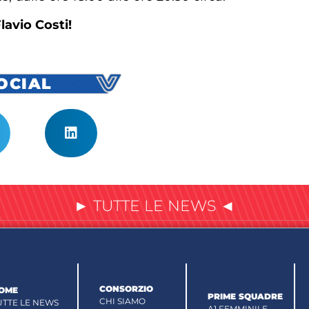
lavio Costi!
SOCIAL
► TUTTE LE NEWS ◄
CONSORZIO
OME
PRIME SQUADRE
CHI SIAMO
UTTE LE NEWS
A1 FEMMINILE