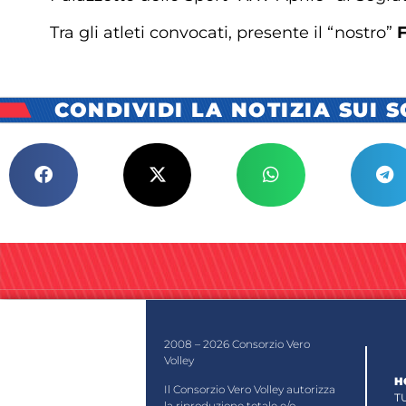
Tra gli atleti convocati, presente il “nostro”
F
CONDIVIDI LA NOTIZIA SUI 
2008 – 2026 Consorzio Vero
Volley
H
Il Consorzio Vero Volley autorizza
T
la riproduzione totale e/o