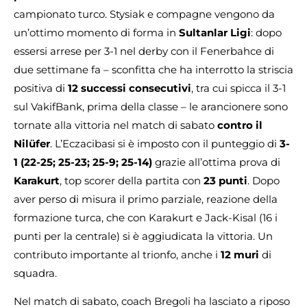
campionato turco. Stysiak e compagne vengono da
un’ottimo momento di forma in
Sultanlar Ligi
: dopo
essersi arrese per 3-1 nel derby con il Fenerbahce di
due settimane fa – sconfitta che ha interrotto la striscia
positiva di
12 successi consecutivi
, tra cui spicca il 3-1
sul VakifBank, prima della classe – le arancionere sono
tornate alla vittoria nel match di sabato
contro il
Nilüfer
. L’Eczacibasi si è imposto con il punteggio di
3-
1 (22-25; 25-23; 25-9; 25-14)
grazie all’ottima prova di
Karakurt
, top scorer della partita con
23 punti
. Dopo
aver perso di misura il primo parziale, reazione della
formazione turca, che con Karakurt e Jack-Kisal (16 i
punti per la centrale) si è aggiudicata la vittoria. Un
contributo importante al trionfo, anche i
12 muri
di
squadra.
Nel match di sabato, coach Bregoli ha lasciato a riposo