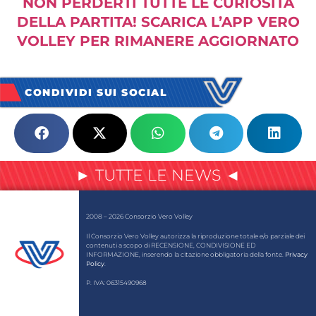
NON PERDERTI TUTTE LE CURIOSITÀ
DELLA PARTITA! SCARICA L’APP VERO
VOLLEY PER RIMANERE AGGIORNATO
CONDIVIDI SUI SOCIAL
► TUTTE LE NEWS ◄
2008 – 2026 Consorzio Vero Volley
Il Consorzio Vero Volley autorizza la riproduzione totale e/o parziale dei
contenuti a scopo di RECENSIONE, CONDIVISIONE ED
INFORMAZIONE, inserendo la citazione obbligatoria della fonte.
Privacy
Policy
.
P. IVA: 06315490968