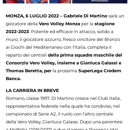
MONZA, 6 LUGLIO 2022 – Gabriele Di Martino
sarà un
giocatore della
Vero Volley Monza
per la
stagione
2022-2023
. Potente ed efficace in attacco, solido a
muro, il giocatore azzurro, fresco vincitore del Bronzo
ai Giochi del Mediterraneo con l’Italia, completa il
reparto dei centrali
della prima squadra maschile del
Consorzio Vero Volley, insieme a Gianluca Galassi e
Thomas Beretta, per
la prossima
SuperLega Credem
Banca.
LA CARRIERA IN BREVE
Romano, classe 1997, Di Martino cresce nel Club Italia,
rappresentativa federale nella quale ha condiviso, nel
campionato di Serie A2, il ruolo con l’altro centrale
della Vero Volley, Gianluca Galassi. Dopo una parentesi
a Molfetta (2016/2017) e due stagioni a Piacenza (dal