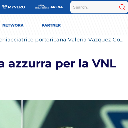
La Numia Vero Volley completa il roster: la schiacciatrice portoricana Valeria Vázquez Gomez è l’ultimo innesto di Milano per la stagione 2026/2027
ta azzurra per la VNL