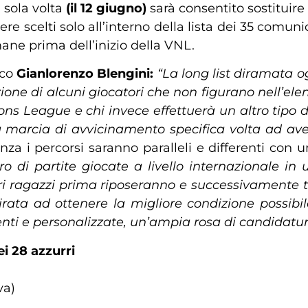
 sola volta
(il 12 giugno)
sarà consentito sostituire 
ere scelti solo all’interno della lista dei 35 comun
mane prima dell’inizio della VNL.
ico
Gianlorenzo Blengini:
“La long list diramata o
one di alcuni giocatori che non figurano nell’elenc
ions League e chi invece effettuerà un altro tipo 
 marcia di avvicinamento specifica volta ad aver
nza i percorsi saranno paralleli e differenti con u
di partite giocate a livello internazionale in 
 ragazzi prima riposeranno e successivamente to
rata ad ottenere la migliore condizione possibil
enti e personalizzate, un’ampia rosa di candidature
ei 28 azzurri
va)