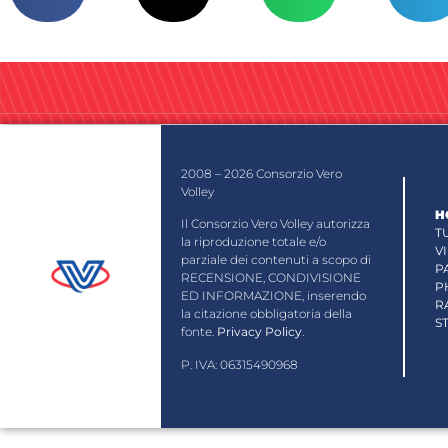
2008 – 2026 Consorzio Vero
Volley
H
Il Consorzio Vero Volley autorizza
T
la riproduzione totale e/o
V
parziale dei contenuti a scopo di
P
RECENSIONE, CONDIVISIONE
P
ED INFORMAZIONE, inserendo
R
la citazione obbligatoria della
S
fonte.
Privacy Policy
.
P. IVA: 06315490968