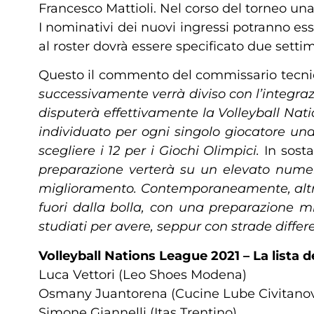
Francesco Mattioli. Nel corso del torneo una
I nominativi dei nuovi ingressi potranno ess
al roster dovrà essere specificato due setti
Questo il commento del commissario tecn
successivamente verrà diviso con l’integrazi
disputerà effettivamente la Volleyball Nat
individuato per ogni singolo giocatore una
scegliere i 12 per i Giochi Olimpici.
In sosta
preparazione verterà su un elevato numero 
miglioramento.
Contemporaneamente, altri
fuori dalla bolla, con una preparazione mi
studiati per avere, seppur con strade differ
Volleyball Nations League 2021 – La lista d
Luca Vettori (Leo Shoes Modena)
Osmany Juantorena (Cucine Lube Civitano
Simone Giannelli (Itas Trentino)