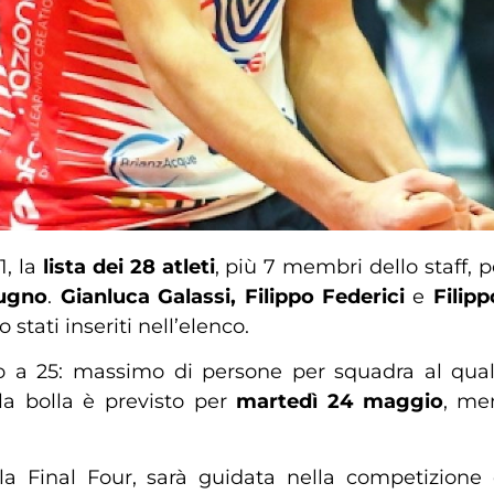
1, la
lista dei 28 atleti
, più 7 membri dello staff, p
iugno
.
Gianluca Galassi, Filippo Federici
e
Filip
o stati inseriti nell’elenco.
o a 25: massimo di persone per squadra al quale
la bolla è previsto per
martedì 24 maggio
, me
 alla Final Four, sarà guidata nella competizione 