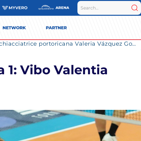
La Numia Vero Volley completa il roster: la schiacciatrice portoricana Valeria Vázquez Gomez è l’ultimo innesto di Milano per la stagione 2026/2027
 1: Vibo Valentia