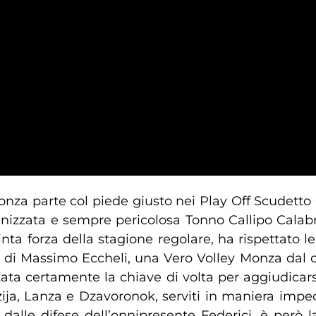
onza parte col piede giusto nei Play Off Scudett
anizzata e sempre pericolosa Tonno Callipo Calabr
uinta forza della stagione regolare, ha rispettato le
dra di Massimo Eccheli, una Vero Volley Monza dal
 stata certamente la chiave di volta per aggiudicar
zija, Lanza e Dzavoronok, serviti in maniera impe
i dalle difese dell’onnipresente Federici, è però