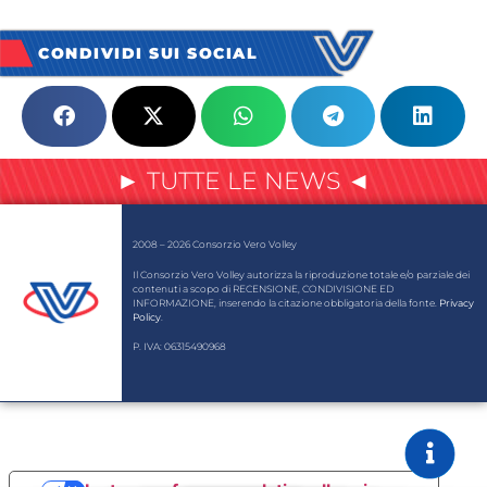
CONDIVIDI SUI SOCIAL
► TUTTE LE NEWS ◄
2008 – 2026 Consorzio Vero Volley
Il Consorzio Vero Volley autorizza la riproduzione totale e/o parziale dei
contenuti a scopo di RECENSIONE, CONDIVISIONE ED
INFORMAZIONE, inserendo la citazione obbligatoria della fonte.
Privacy
Policy
.
P. IVA: 06315490968