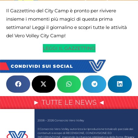
Il Gazzettino del City Camp è pronto per rivivere
insieme i momenti più magici di questa prima
settimana! Leggi il giornalino e scopri tutte le attività
del Vero Volley City Camp!
LEGGI IL GAZZETTINO
CONDIVIDI SUI SOCIAL
► TUTTE LE NEWS ◄
2008 – 2026 Consorzio Vero Volley
Il Consorzio Vero Volley autorizza la riproduzione totale e/o parziale dei
contenuti a scopo di RECENSIONE, CONDIVISIONE ED
INFORMAZIONE, inserendo la citazione obbligatoria della fonte.
Privacy