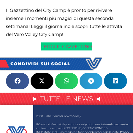
Il Gazzettino del City Camp è pronto per rivivere
insieme i momenti più magici di questa seconda
settimana! Leggi il giornalino e scopri tutte le attività
del Vero Volley City Camp!
LEGGI IL GAZZETTINO
CONDIVIDI SUI SOCIAL
► TUTTE LE NEWS ◄
2008 – 2026 Consorzio Vero Volley
Il Consorzio Vero Volley autorizza la riproduzione totale e/o parziale dei
contenuti a scopo di RECENSIONE, CONDIVISIONE ED
INFORMAZIONE, inserendo la citazione obbligatoria della fonte.
Privacy