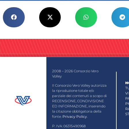
2008 – 2026 Consorzio Vero
Volley
H
Il Consorzio Vero Volley autorizza
T
la riproduzione totale e/o
V
parziale dei contenuti a scopo di
P
RECENSIONE, CONDIVISIONE
P
ED INFORMAZIONE, inserendo
R
la citazione obbligatoria della
S
fonte.
Privacy Policy
.
P. IVA: 06315490968